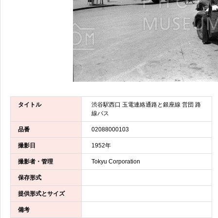
タイトル
渋谷駅西口 玉電連絡通路と銀座線 営団 路
線バス
品番
02088000103
撮影日
1952年
撮影者・管理
Tokyu Corporation
保存形式
提供形式とサイズ
備考