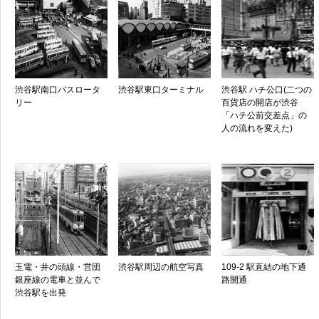
渋谷駅南口バスロータ
渋谷駅東口ターミナル
渋谷駅 ハチ公口(二つの
リー
百貨店の開店が渋谷
「ハチ公前交差点」の
人の流れを変えた)
玉電・井の頭線・営団
渋谷駅周辺の航空写真
109-2 駅直結の地下通
銀座線の電車と並んで
路開通
渋谷駅を出発