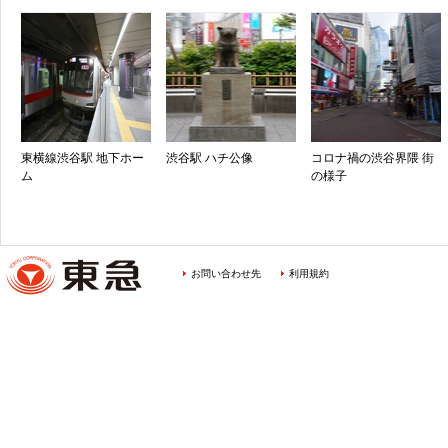
東横線渋谷駅 地下ホー
渋谷駅 ハチ公像
コロナ禍の渋谷界隈 街
ム
の様子
お問い合わせ先
利用規約