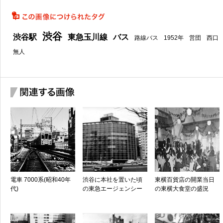
渋谷
渋谷駅
東急玉川線
バス
路線バス
1952年
営団
西口
無人
電車 7000系(昭和40年
渋谷に本社を置いた頃
東横百貨店の開業当日
代)
の東急エージェンシー
の東横大食堂の盛況