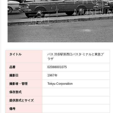
タイトル
バス 渋谷駅前西口バスタ-ミナルと東急プ
ラザ
品番
02088001075
撮影日
1967年
撮影者・管理
Tokyu Corporation
保存形式
提供形式とサイズ
備考