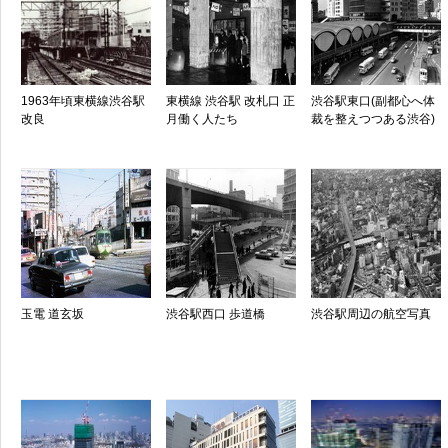
1963年頃東横線渋谷駅
東横線 渋谷駅 改札口 正
渋谷駅東口(副都心へ体
改良
月働く人たち
裁を整えつつある渋谷)
玉電 道玄坂
渋谷駅西口 歩道橋
渋谷駅周辺の航空写真