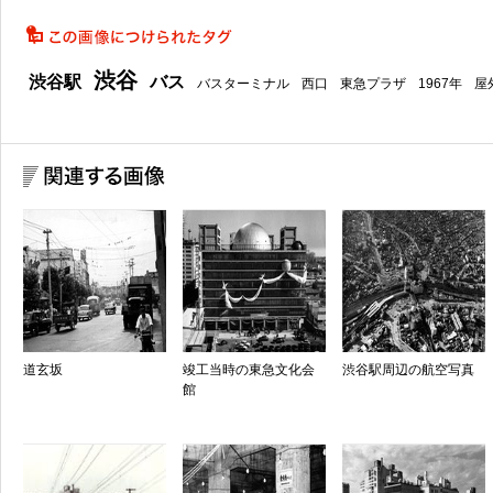
渋谷
渋谷駅
バス
バスターミナル
西口
東急プラザ
1967年
屋
道玄坂
竣工当時の東急文化会
渋谷駅周辺の航空写真
館