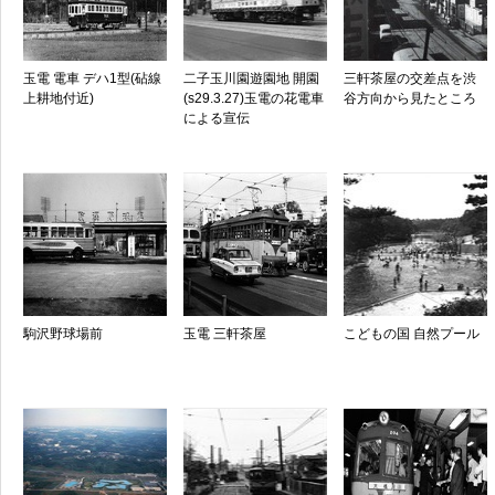
玉電 電車 デハ1型(砧線
二子玉川園遊園地 開園
三軒茶屋の交差点を渋
上耕地付近)
(s29.3.27)玉電の花電車
谷方向から見たところ
による宣伝
駒沢野球場前
玉電 三軒茶屋
こどもの国 自然プール