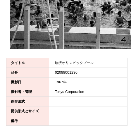
タイトル
駒沢オリンピックプール
品番
02088001230
撮影日
1967年
撮影者・管理
Tokyu Corporation
保存形式
提供形式とサイズ
備考