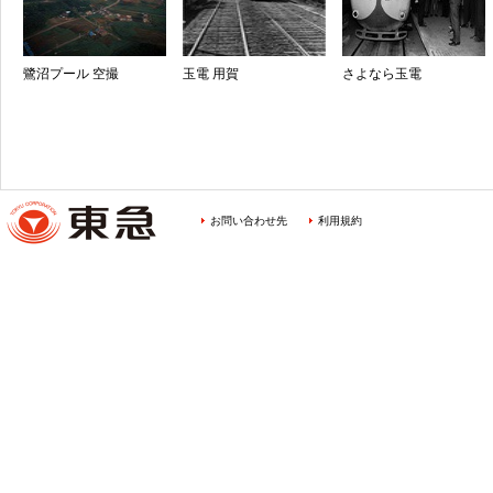
鷺沼プール 空撮
玉電 用賀
さよなら玉電
お問い合わせ先
利用規約