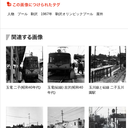
人物
プール
駒沢
1967年
駒沢オリンピックプール
屋外
玉電 二子(昭和40年代)
玉電(砧線) 吉沢(昭和40
玉川線と砧線 二子玉川
年代)
園駅