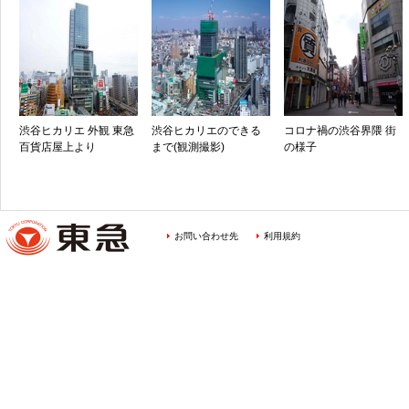
渋谷ヒカリエ 外観 東急
渋谷ヒカリエのできる
コロナ禍の渋谷界隈 街
百貨店屋上より
まで(観測撮影)
の様子
お問い合わせ先
利用規約