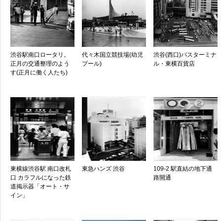
渋谷駅南口ロータリ。
代々木国立競技場(幼児
渋谷(西口)バスターミナ
正月の交通整理のよう
プール)
ル・東横百貨店
す(正月に働く人たち)
東横線渋谷駅 南口改札
東急ハンズ 渋谷
109-2 駅直結の地下通
口 カラフルになった鉄
路開通
道掲示器「オート・サ
イン」