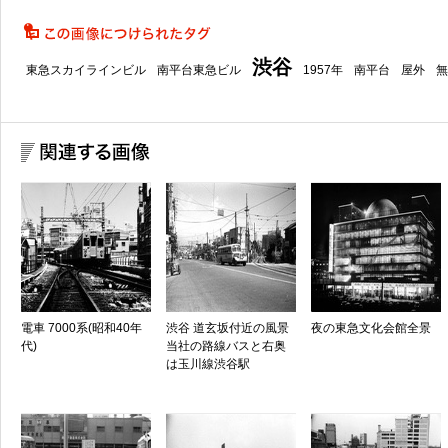
渋谷
東急スカイラインビル
南平台東急ビル
1957年
南平台
屋外
無
電車 7000系(昭和40年
渋谷 道玄坂付近の風景
夜の東急文化会館全景
代)
当社の路線バスと右奥
は玉川線渋谷駅