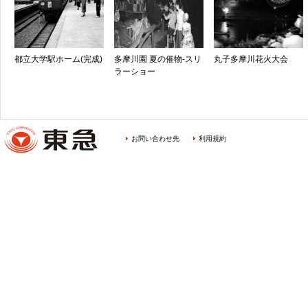
都立大学駅ホーム(完成)
多摩川園 夏の催物-スリ
丸子多摩川花火大会
ラーショー
お問い合わせ先
利用規約