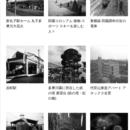
新丸子駅ホーム 丸子多
田園コロシアム 催物-ス
東横線 田園調布付近の
摩川大花火
ポーツ スキーを楽しむ
電車
人々
反町駅
多摩川園に所在した鉄
代官山東急アパート ア
の塔 展望台 (鉄の塔・虹
ネックス全景
の橋)