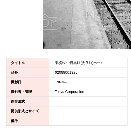
タイトル
東横線 中目黒駅(改良前)ホーム
品番
02088001325
撮影日
1963年
撮影者・管理
Tokyu Corporation
保存形式
提供形式とサイズ
備考