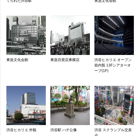
てられた渋谷駅
東急文化会館
東急文化会館
東急百貨店東横店
渋谷ヒカリエ オープン
前内覧 13Fシアターオ
ーブ(1F)
渋谷ヒカリエ 外観
渋谷駅 ハチ公像
渋谷 スクランブル交差
点