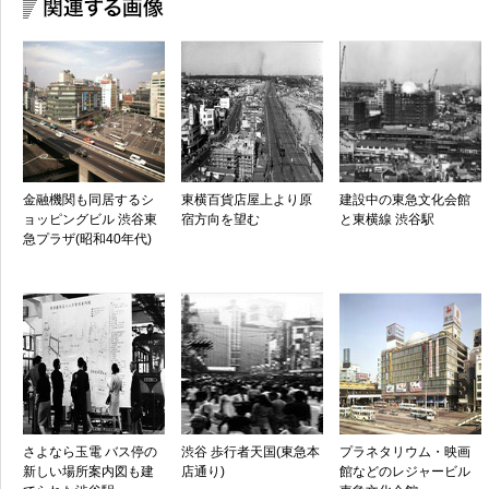
金融機関も同居するシ
東横百貨店屋上より原
建設中の東急文化会館
ョッピングビル 渋谷東
宿方向を望む
と東横線 渋谷駅
急プラザ(昭和40年代)
さよなら玉電 バス停の
渋谷 歩行者天国(東急本
プラネタリウム・映画
新しい場所案内図も建
店通り)
館などのレジャービル