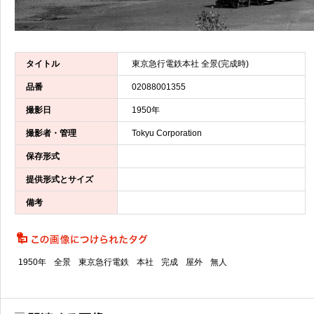
タイトル
東京急行電鉄本社 全景(完成時)
品番
02088001355
撮影日
1950年
撮影者・管理
Tokyu Corporation
保存形式
提供形式とサイズ
備考
1950年
全景
東京急行電鉄
本社
完成
屋外
無人