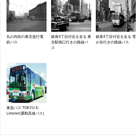
丸の内街の東京急行電
銀座4丁目付近を走る 東
銀座4丁目付近を走る 雪
鉄バス
京駅南口行きの路線バ
が谷行きの路線バス
ス
東急バス TOKYU E-
Linener(通勤高速バス)