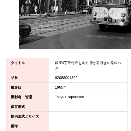
タイトル
銀座4丁目付近を走る 雪が谷行きの路線バ
ス
品番
02088001392
撮影日
1965年
撮影者・管理
Tokyu Corporation
保存形式
提供形式とサイズ
備考