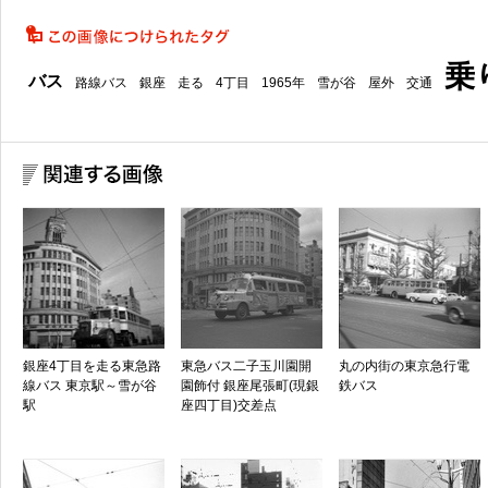
乗
バス
路線バス
銀座
走る
4丁目
1965年
雪が谷
屋外
交通
銀座4丁目を走る東急路
東急バス二子玉川園開
丸の内街の東京急行電
線バス 東京駅～雪が谷
園飾付 銀座尾張町(現銀
鉄バス
駅
座四丁目)交差点