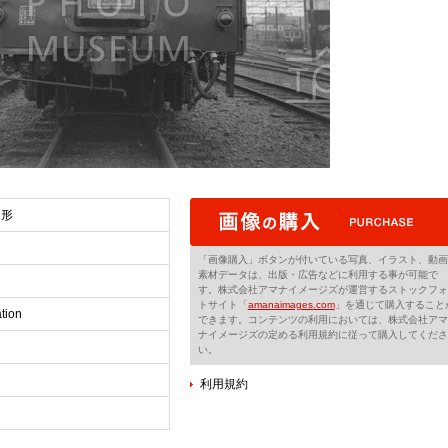
1形
「画像購入」ボタンが付いている写真、イラスト、動画
素材データは、出版・広告などに利用する事が可能で
す。株式会社アマナイメージズが運営するストックフォ
トサイト「
amanaimages.com
」を通じて購入すること
tion
できます。コンテンツの利用においては、株式会社アマ
ナイメージズの定める利用規約に従って購入してくださ
い。
利用規約