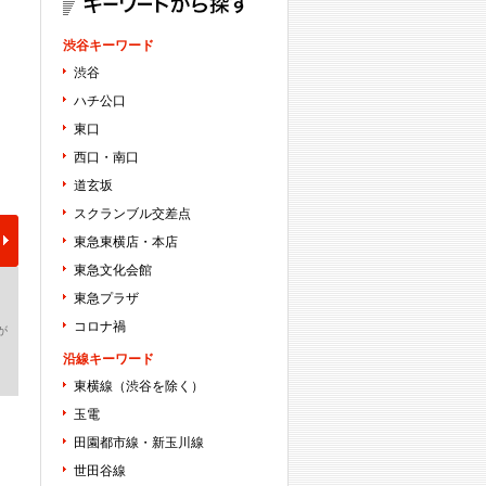
渋谷キーワード
渋谷
ハチ公口
東口
西口・南口
道玄坂
スクランブル交差点
東急東横店・本店
東急文化会館
東急プラザ
コロナ禍
が
沿線キーワード
東横線（渋谷を除く）
玉電
田園都市線・新玉川線
世田谷線