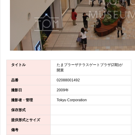
タイトル
たまプラーザテラスゲートブラザ(2期)が
開業
品番
02088001492
撮影日
2009年
撮影者・管理
Tokyu Corporation
保存形式
提供形式とサイズ
備考