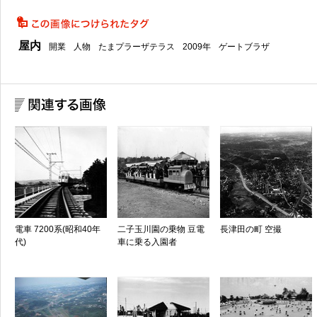
屋内
開業
人物
たまプラーザテラス
2009年
ゲートブラザ
電車 7200系(昭和40年
二子玉川園の乗物 豆電
長津田の町 空撮
代)
車に乗る入園者