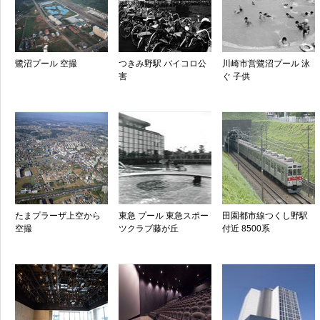
鷺沼プール 空撮
つきみ野駅 バイコロ公
川崎市営鷺沼プール 泳
害
ぐ 子供
たまプラーザ上空から
東急 プール 東急スポー
田園都市線つくし野駅
空撮
ツクラブ藤が丘
付近 8500系