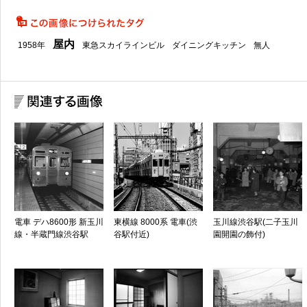
屋内
1958年
東急スカイラインビル
ダイニングキッチン
無人
電車 デハ8600形 新玉川
東横線 8000系 電車(渋
玉川線渋谷駅(二子玉川
線・半蔵門線渋谷駅
谷駅付近)
園開園の飾付)