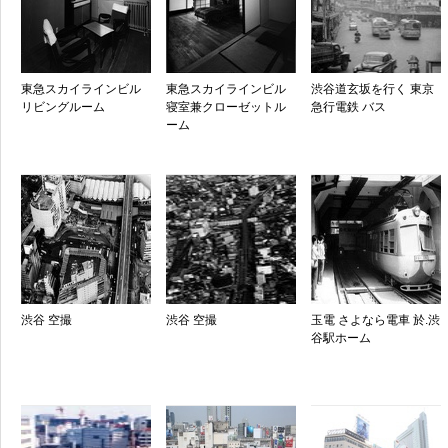
東急スカイラインビル
東急スカイラインビル
渋谷道玄坂を行く 東京
リビングルーム
寝室兼クローゼットル
急行電鉄 バス
ーム
渋谷 空撮
渋谷 空撮
玉電 さよなら電車 於.渋
谷駅ホーム