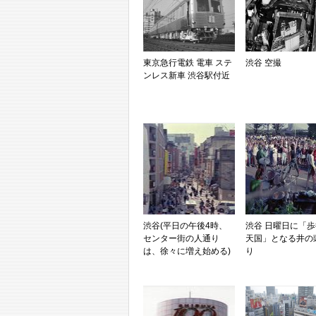
東京急行電鉄 電車 ステ
渋谷 空撮
ンレス新車 渋谷駅付近
渋谷(平日の午後4時、
渋谷 日曜日に「
センター街の人通り
天国」となる井の
は、徐々に増え始める)
り