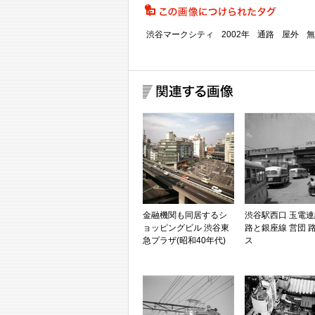
渋谷マークシティ
2002年
通路
屋外
無
金融機関も同居するシ
渋谷駅西口 玉電
ョッピングビル 渋谷東
路と銀座線 営団 
急プラザ(昭和40年代)
ス