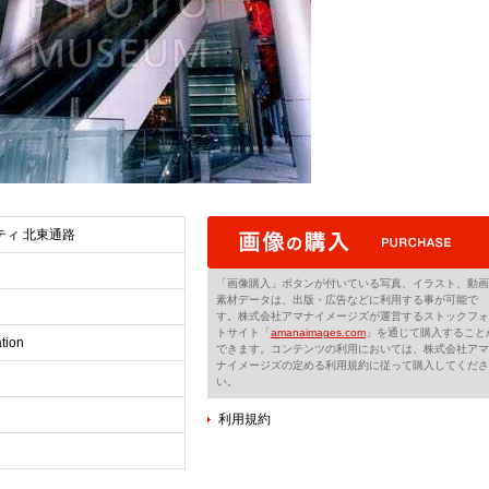
ティ 北東通路
「画像購入」ボタンが付いている写真、イラスト、動画
素材データは、出版・広告などに利用する事が可能で
す。株式会社アマナイメージズが運営するストックフォ
トサイト「
amanaimages.com
」を通じて購入すること
tion
できます。コンテンツの利用においては、株式会社アマ
ナイメージズの定める利用規約に従って購入してくださ
い。
利用規約