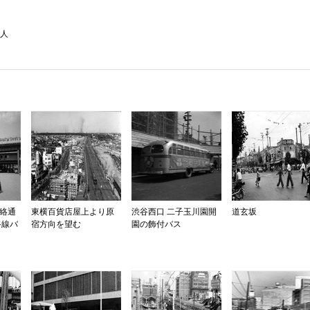
人
連絡通
東横百貨店屋上より原
渋谷西口 二子玉川園開
道玄坂
路線バ
宿方向を望む
園の飾付バス