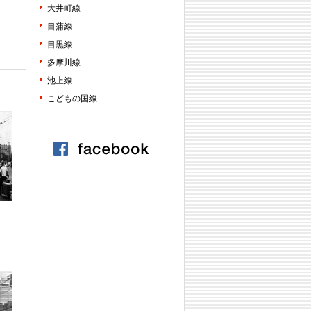
大井町線
目蒲線
目黒線
多摩川線
池上線
こどもの国線