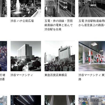
渋谷 ハチ公前広場
玉電・井の頭線・営団
玉電 渋谷駅軌道線用
銀座線の電車と並んで
から道玄坂上の路面
渋谷駅を出発
歩行者
渋谷マークシティ
東急百貨店東横店
渋谷マークシティ 東
頭通
路