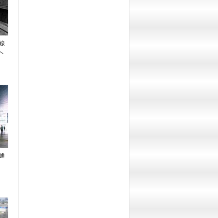
線
へ
通