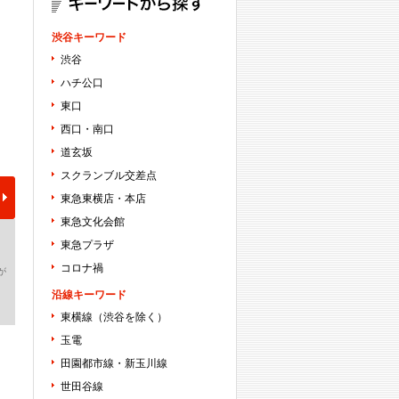
渋谷キーワード
渋谷
ハチ公口
東口
西口・南口
道玄坂
スクランブル交差点
東急東横店・本店
東急文化会館
東急プラザ
コロナ禍
が
沿線キーワード
東横線（渋谷を除く）
玉電
田園都市線・新玉川線
世田谷線