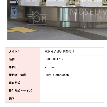
タイトル
東横線渋谷駅 切符売場
品番
02088001732
撮影日
2013年
撮影者・管理
Tokyu Corporation
保存形式
提供形式とサイズ
備考