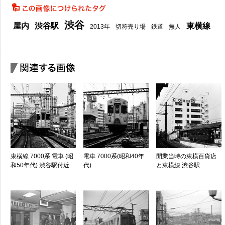
渋谷
屋内
渋谷駅
東横線
2013年
切符売り場
鉄道
無人
東横線 7000系 電車 (昭
電車 7000系(昭和40年
開業当時の東横百貨店
和50年代) 渋谷駅付近
代)
と東横線 渋谷駅