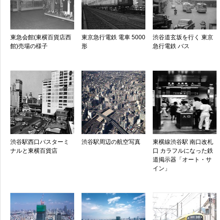
東急会館(東横百貨店西
東京急行電鉄 電車 5000
渋谷道玄坂を行く 東京
館)売場の様子
形
急行電鉄 バス
渋谷駅西口バスターミ
渋谷駅周辺の航空写真
東横線渋谷駅 南口改札
ナルと東横百貨店
口 カラフルになった鉄
道掲示器「オート・サ
イン」