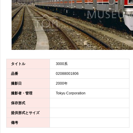
タイトル
3000系
品番
02088001806
撮影日
2000年
撮影者・管理
Tokyu Corporation
保存形式
提供形式とサイズ
備考