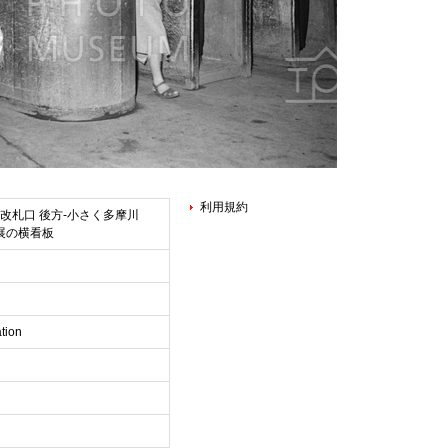
利用規約
 改札口 後方-小さく多摩川
展の横看板
tion