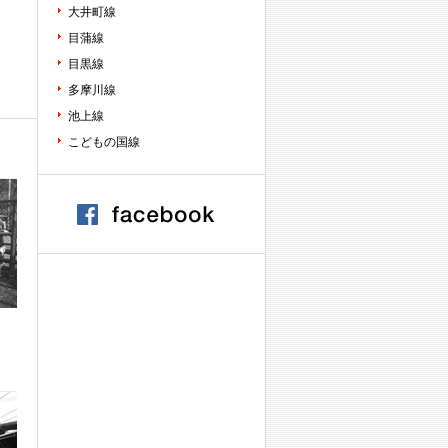
大井町線
目蒲線
目黒線
多摩川線
池上線
こどもの国線