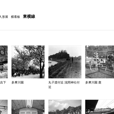
東横線
人形展
横看板
住吉下
多摩川園
丸子渡付近 浅間神社付
多摩川園 鹿
近