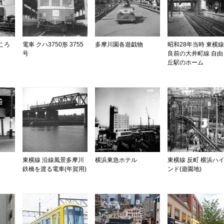
ころ
電車 クハ3750形 3755
多摩川園各遊戯物
昭和28年当時 東横線
号
良前の大井町線 自由
丘駅のホーム
東横線 沿線風景多摩川
横浜東急ホテル
東横線 反町 横浜ハ
鉄橋を渡る電車(年賀用)
ンド(遊園地)