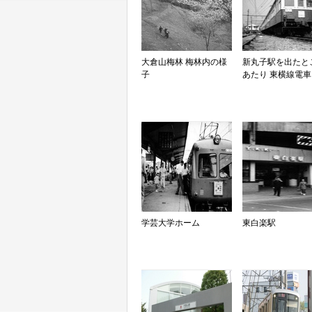
大倉山梅林 梅林内の様
新丸子駅を出たと
子
あたり 東横線電車
学芸大学ホーム
東白楽駅