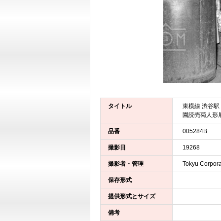
タイトル
東横線 渋谷駅
園読売菊人形
品番
005284B
撮影日
19268
撮影者・管理
Tokyu Corpora
保存形式
提供形式とサイズ
備考