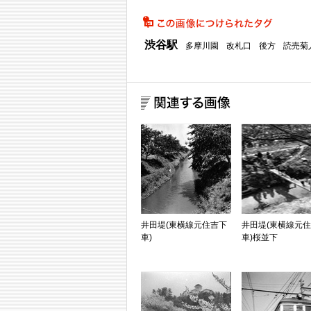
渋谷駅
多摩川園
改札口
後方
読売菊
井田堤(東横線元住吉下
井田堤(東横線元
車)
車)桜並下