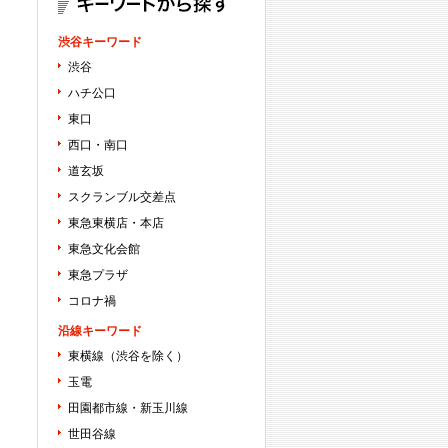
渋谷キーワード
渋谷
ハチ公口
東口
西口・南口
道玄坂
スクランブル交差点
東急東横店・本店
東急文化会館
東急プラザ
コロナ禍
沿線キーワード
東横線（渋谷を除く）
玉電
田園都市線・新玉川線
世田谷線