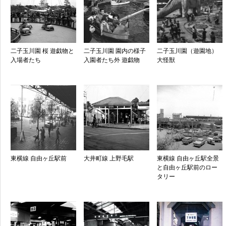
二子玉川園 桜 遊戯物と
二子玉川園 園内の様子
二子玉川園（遊園地）
入場者たち
入園者たち外 遊戯物
大怪獣
東横線 自由ヶ丘駅前
大井町線 上野毛駅
東横線 自由ヶ丘駅全景
と自由ヶ丘駅前のロー
タリー