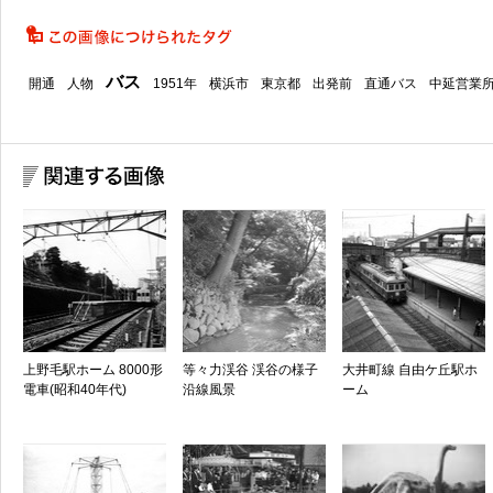
バス
開通
人物
1951年
横浜市
東京都
出発前
直通バス
中延営業
上野毛駅ホーム 8000形
等々力渓谷 渓谷の様子
大井町線 自由ケ丘駅ホ
電車(昭和40年代)
沿線風景
ーム