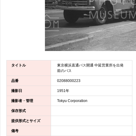
タイトル
東京横浜直通バス開通 中延営業所を出発
前のバス
品番
02088000223
撮影日
1951年
撮影者・管理
Tokyu Corporation
保存形式
提供形式とサイズ
備考