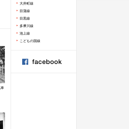
大井町線
目蒲線
目黒線
多摩川線
池上線
こどもの国線
汽車