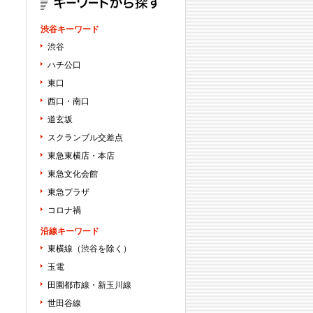
渋谷キーワード
渋谷
ハチ公口
東口
西口・南口
道玄坂
スクランブル交差点
東急東横店・本店
東急文化会館
東急プラザ
コロナ禍
沿線キーワード
東横線（渋谷を除く）
玉電
田園都市線・新玉川線
世田谷線