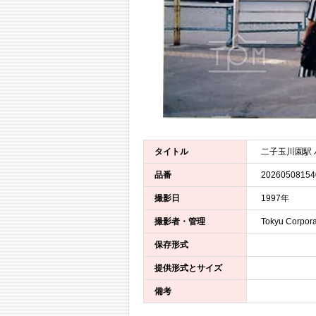
タイトル
二子玉川園駅
品番
20260508154
撮影日
1997年
撮影者・管理
Tokyu Corpora
保存形式
提供形式とサイズ
備考