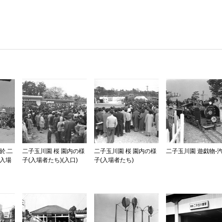
於.二
二子玉川園 桜 園内の様
二子玉川園 桜 園内の様
二子玉川園 遊戯物-
と入場
子(入場者たち)(入口)
子(入場者たち)