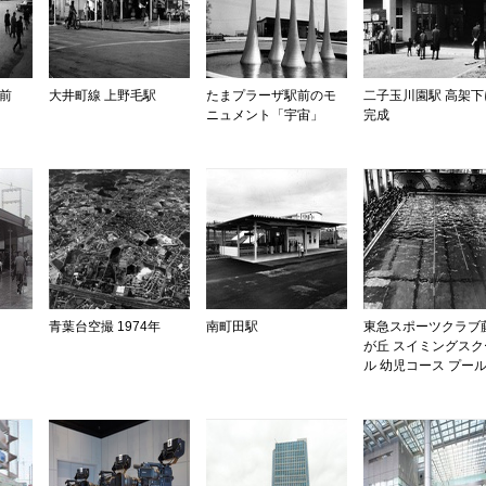
前
大井町線 上野毛駅
たまプラーザ駅前のモ
二子玉川園駅 高架下
ニュメント「宇宙」
完成
青葉台空撮 1974年
南町田駅
東急スポーツクラブ
が丘 スイミングスク
ル 幼児コース プー