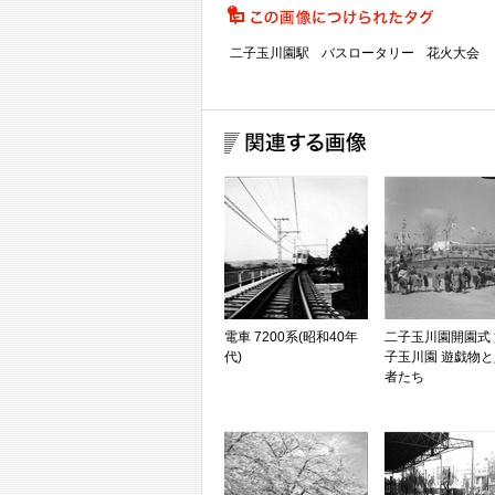
二子玉川園駅
バスロータリー
花火大会
電車 7200系(昭和40年
二子玉川園開園式 
代)
子玉川園 遊戯物
者たち