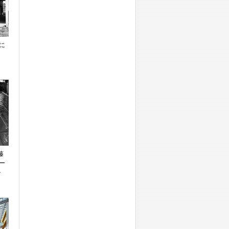
に
藤
ー
ル