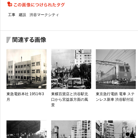
工事
建設
渋谷マークシティ
東急電鉄本社 1951年3
東横百貨店と渋谷駅北
東京急行電鉄 電車 ステ
月
口から宮益坂方面の風
ンレス新車 渋谷駅付近
景