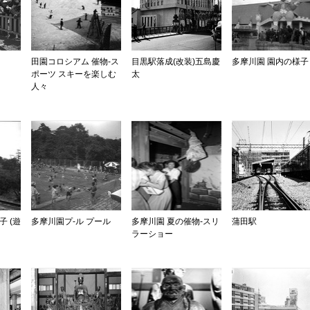
田園コロシアム 催物-ス
目黒駅落成(改装)五島慶
多摩川園 園内の様子
ポーツ スキーを楽しむ
太
人々
 (遊
多摩川園プ-ル プール
多摩川園 夏の催物-スリ
蒲田駅
ラーショー