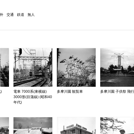
外
交通
鉄道
無人
)
電車 7000系(東横線)
多摩川園 観覧車
多摩川園 子供祭 飛
3000形(目蒲線) (昭和40
年代)