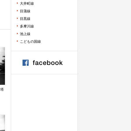
大井町線
目蒲線
目黒線
多摩川線
池上線
こどもの国線
行塔