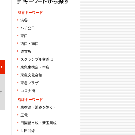
渋谷キーワード
渋谷
ハチ公口
東口
西口・南口
道玄坂
スクランブル交差点
東急東横店・本店
東急文化会館
東急プラザ
コロナ禍
が
沿線キーワード
東横線（渋谷を除く）
玉電
田園都市線・新玉川線
世田谷線