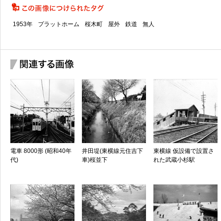
1953年
プラットホーム
桜木町
屋外
鉄道
無人
電車 8000形 (昭和40年
井田堤(東横線元住吉下
東横線 仮設備で設置さ
代)
車)桜並下
れた武蔵小杉駅