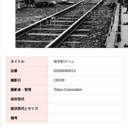
タイトル
桜木町ホーム
品番
02088000513
撮影日
1953年
撮影者・管理
Tokyu Corporation
保存形式
提供形式とサイズ
備考