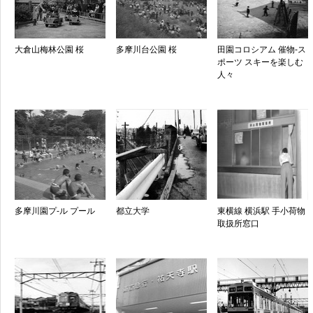
大倉山梅林公園 桜
多摩川台公園 桜
田園コロシアム 催物-ス
ポーツ スキーを楽しむ
人々
多摩川園プ-ル プール
都立大学
東横線 横浜駅 手小荷物
取扱所窓口