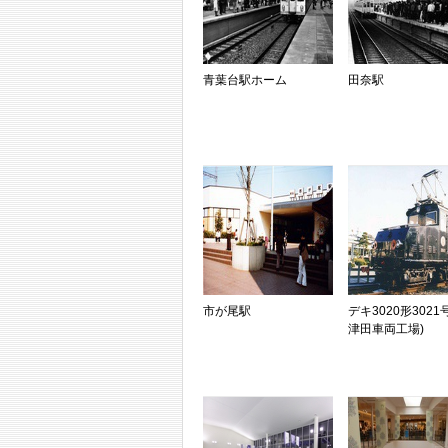
青葉台駅ホーム
田奈駅
市が尾駅
デキ3020形3021
津田車両工場)