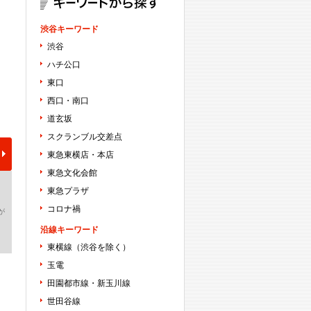
渋谷キーワード
渋谷
ハチ公口
東口
西口・南口
道玄坂
スクランブル交差点
東急東横店・本店
東急文化会館
東急プラザ
コロナ禍
が
沿線キーワード
東横線（渋谷を除く）
玉電
田園都市線・新玉川線
世田谷線