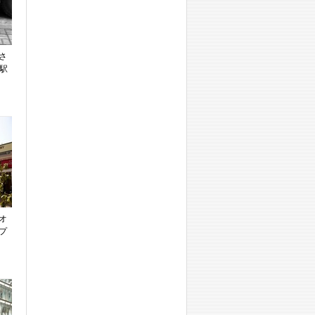
さ
駅
オ
プ