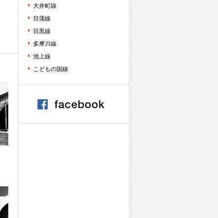
大井町線
目蒲線
目黒線
多摩川線
池上線
こどもの国線