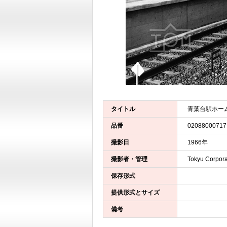
タイトル
青葉台駅ホー
品番
02088000717
撮影日
1966年
撮影者・管理
Tokyu Corpora
保存形式
提供形式とサイズ
備考