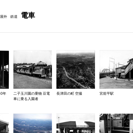
電車
屋外
鉄道
40年
二子玉川園の乗物 豆電
長津田の町 空撮
宮前平駅
車に乗る入園者