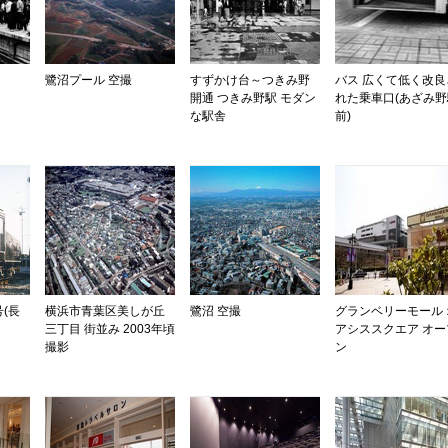
鷺沼プール 空撮
すずかけ台～つきみ野
バス 広くて低く改良
開通 つきみ野駅 モダン
れた乗車口(あざみ野
な駅舎
前)
号(長
横浜市青葉区美しが丘
鷺沼 空撮
グランベリーモール 
三丁目 街並み 2003年頃
アシススクエア オー
撮影
ン