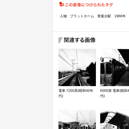
人物
プラットホーム
青葉台駅
1966年
電車 7200系(昭和40年
6000形 電車(昭和
代)
代)