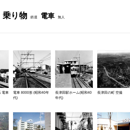
乗り物
電車
鉄道
無人
系 電車
電車 8000形 (昭和40年
長津田駅ホーム(昭和40
長津田の町 空撮
代)
年代)