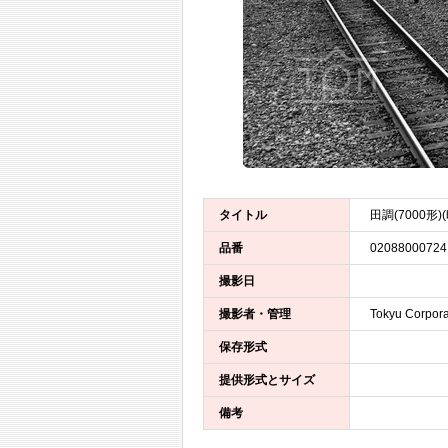
タイトル
田調(7000形)
品番
02088000724
撮影日
撮影者・管理
Tokyu Corpora
保存形式
提供形式とサイズ
備考