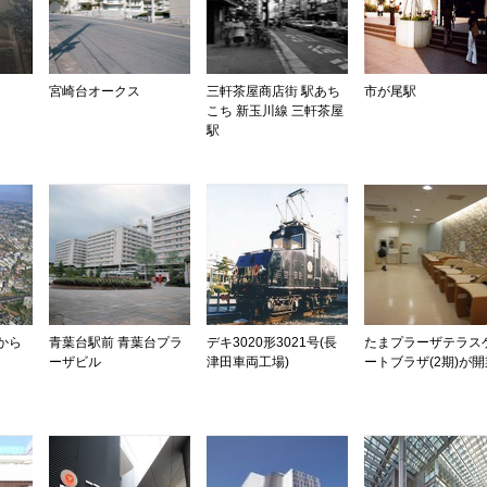
宮崎台オークス
三軒茶屋商店街 駅あち
市が尾駅
こち 新玉川線 三軒茶屋
駅
から
青葉台駅前 青葉台プラ
デキ3020形3021号(長
たまプラーザテラス
ーザビル
津田車両工場)
ートブラザ(2期)が開