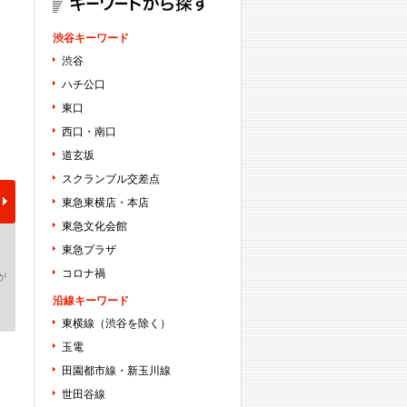
渋谷キーワード
渋谷
ハチ公口
東口
西口・南口
道玄坂
スクランブル交差点
東急東横店・本店
東急文化会館
東急プラザ
コロナ禍
が
沿線キーワード
東横線（渋谷を除く）
玉電
田園都市線・新玉川線
世田谷線