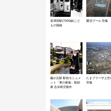
長津田駅(7000線)こど
鷺沼プール 空撮
もの国線
藤が丘駅 駅前モニュメ
たまプラーザ上空
ント「掌の家族」彫刻
空撮
家 志水晴児製作