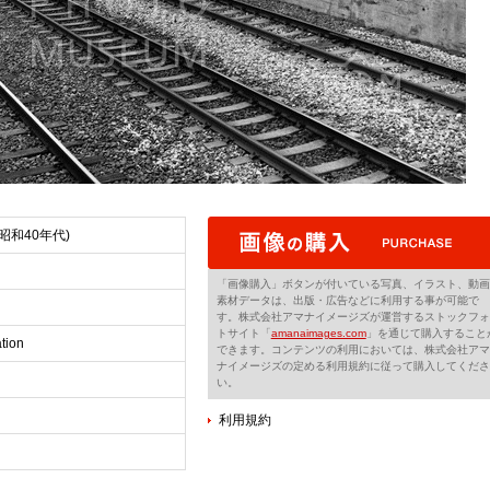
(昭和40年代)
「画像購入」ボタンが付いている写真、イラスト、動画
素材データは、出版・広告などに利用する事が可能で
す。株式会社アマナイメージズが運営するストックフォ
トサイト「
amanaimages.com
」を通じて購入すること
tion
できます。コンテンツの利用においては、株式会社アマ
ナイメージズの定める利用規約に従って購入してくださ
い。
利用規約