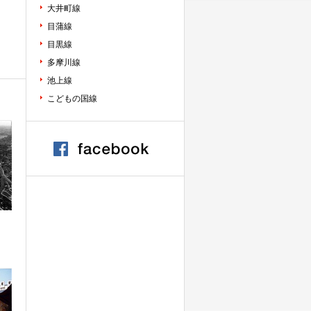
大井町線
目蒲線
目黒線
多摩川線
池上線
こどもの国線