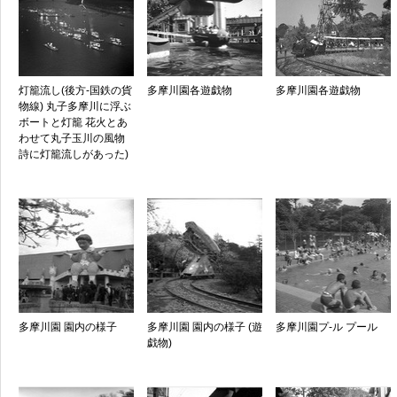
灯籠流し(後方-国鉄の貨
多摩川園各遊戯物
多摩川園各遊戯物
物線) 丸子多摩川に浮ぶ
ボートと灯籠 花火とあ
わせて丸子玉川の風物
詩に灯籠流しがあった)
多摩川園 園内の様子
多摩川園 園内の様子 (遊
多摩川園プ-ル プール
戯物)