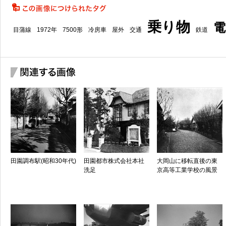
乗り物
電
目蒲線
1972年
7500形
冷房車
屋外
交通
鉄道
田園調布駅(昭和30年代)
田園都市株式会社本社
大岡山に移転直後の東
洗足
京高等工業学校の風景