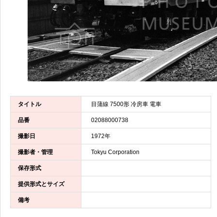
タイトル
目蒲線 7500形 冷房車 電車
品番
02088000738
撮影日
1972年
撮影者・管理
Tokyu Corporation
保存形式
提供形式とサイズ
備考