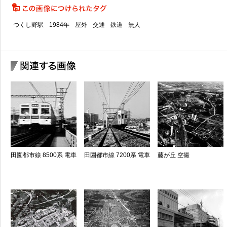
つくし野駅
1984年
屋外
交通
鉄道
無人
田園都市線 8500系 電車
田園都市線 7200系 電車
藤が丘 空撮