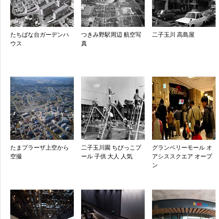
たちばな台ガーデンハ
つきみ野駅周辺 航空写
二子玉川 高島屋
ウス
真
たまプラーザ上空から
二子玉川園 ちびっこプ
グランベリーモール オ
空撮
ール 子供 大人 人気
アシススクエア オープ
ン