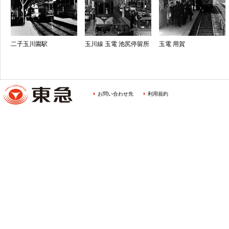
二子玉川園駅
玉川線 玉電 池尻停留所
玉電 用賀
お問い合わせ先
利用規約