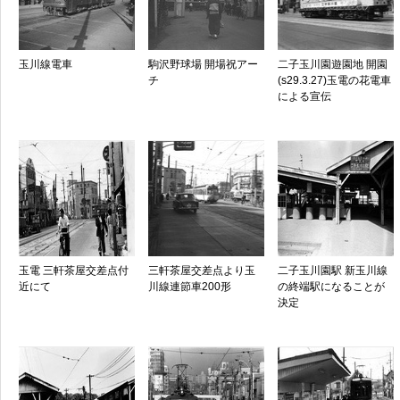
玉川線電車
駒沢野球場 開場祝アー
二子玉川園遊園地 開園
チ
(s29.3.27)玉電の花電車
による宣伝
玉電 三軒茶屋交差点付
三軒茶屋交差点より玉
二子玉川園駅 新玉川線
近にて
川線連節車200形
の終端駅になることが
決定