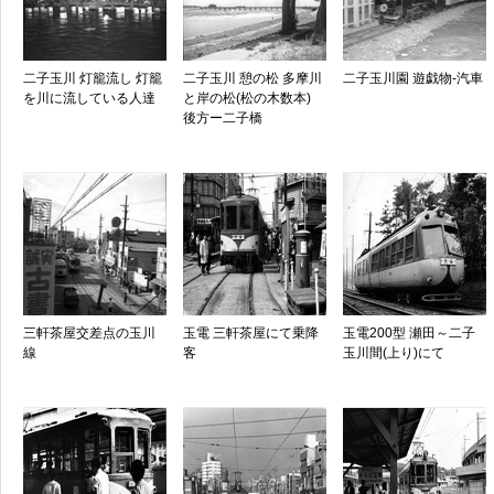
二子玉川 灯籠流し 灯籠
二子玉川 憩の松 多摩川
二子玉川園 遊戯物-汽車
を川に流している人達
と岸の松(松の木数本)
後方ー二子橋
三軒茶屋交差点の玉川
玉電 三軒茶屋にて乗降
玉電200型 瀬田～二子
線
客
玉川間(上り)にて