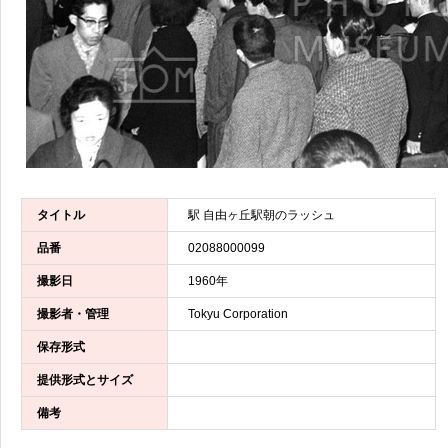
タイトル
駅 自由ヶ丘駅朝のラッシュ
品番
02088000099
撮影日
1960年
撮影者・管理
Tokyu Corporation
保存形式
提供形式とサイズ
備考