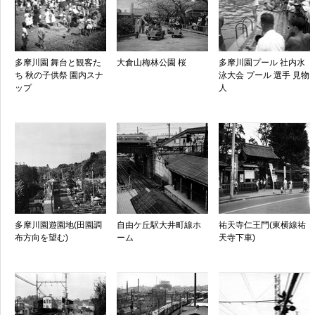
多摩川園 舞台と観客た
大倉山梅林公園 桜
多摩川園プール 社内水
ち 秋の子供祭 園内スナ
泳大会 プール 選手 見物
ップ
人
多摩川園遊園地(田園調
自由ケ丘駅大井町線ホ
祐天寺仁王門(東横線祐
布方向を望む)
ーム
天寺下車)