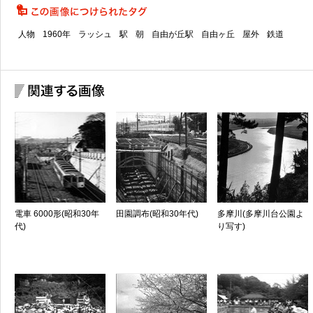
人物
1960年
ラッシュ
駅
朝
自由が丘駅
自由ヶ丘
屋外
鉄道
電車 6000形(昭和30年
田園調布(昭和30年代)
多摩川(多摩川台公園よ
代)
り写す)