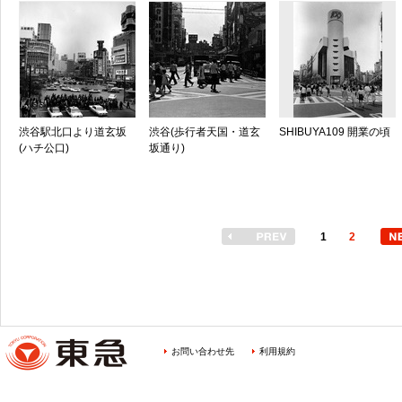
渋谷駅北口より道玄坂
渋谷(歩行者天国・道玄
SHIBUYA109 開業の頃
(ハチ公口)
坂通り)
1
2
お問い合わせ先
利用規約