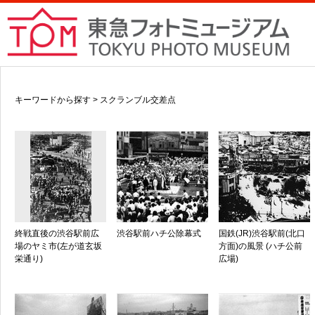
キーワードから探す > スクランブル交差点
終戦直後の渋谷駅前広
渋谷駅前ハチ公除幕式
国鉄(JR)渋谷駅前(北口
場のヤミ市(左が道玄坂
方面)の風景 (ハチ公前
栄通り)
広場)