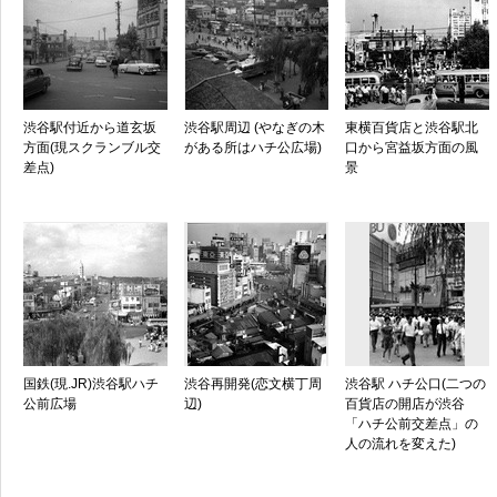
渋谷駅付近から道玄坂
渋谷駅周辺 (やなぎの木
東横百貨店と渋谷駅北
方面(現スクランブル交
がある所はハチ公広場)
口から宮益坂方面の風
差点)
景
国鉄(現.JR)渋谷駅ハチ
渋谷再開発(恋文横丁周
渋谷駅 ハチ公口(二つの
公前広場
辺)
百貨店の開店が渋谷
「ハチ公前交差点」の
人の流れを変えた)