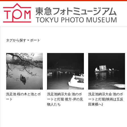
タグから探す > ボート
洗足池 桜の木と池とボ
洗足池納涼大会 池のボ
洗足池納涼大会 池のボ
ート
ートと灯籠 後方-岸の見
ートと灯籠(映画は五反
物人たち
田東横へ)