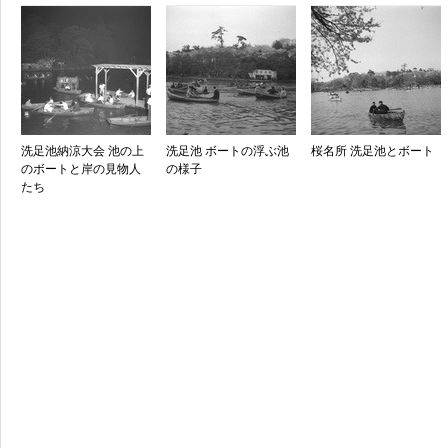
洗足池納涼大会 池の上
洗足池 ボートの浮ぶ池
桜名所 洗足池とボート
のボートと岸の見物人
の様子
たち