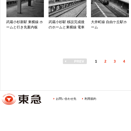
武蔵小杉新駅 東横線 ホ
武蔵小杉駅 移設完成後
大井町線 自由ケ丘駅ホ
ームと行き先案内板
のホームと東横線 電車
ーム
1
2
3
4
お問い合わせ先
利用規約