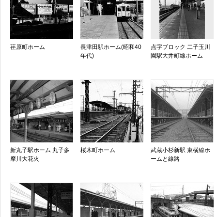
荏原町ホーム
長津田駅ホーム(昭和40
点字ブロック 二子玉川
年代)
園駅大井町線ホーム
新丸子駅ホーム 丸子多
桜木町ホーム
武蔵小杉新駅 東横線ホ
摩川大花火
ームと線路