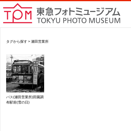
タグから探す > 瀬田営業所
バス(瀬田営業所)田園調
布駅前(雪の日)