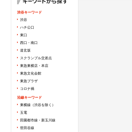
渋谷キーワード
渋谷
ハチ公口
東口
西口・南口
道玄坂
スクランブル交差点
東急東横店・本店
東急文化会館
東急プラザ
コロナ禍
沿線キーワード
東横線（渋谷を除く）
玉電
田園都市線・新玉川線
世田谷線