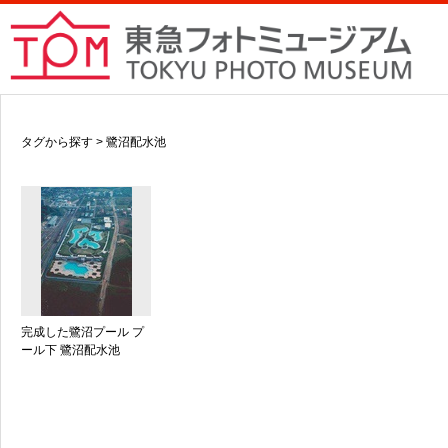
タグから探す > 鷺沼配水池
完成した鷺沼プール プ
ール下 鷺沼配水池