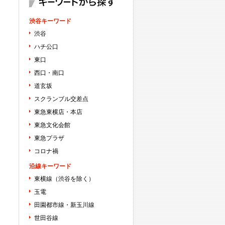
渋谷キーワード
渋谷
ハチ公口
東口
西口・南口
道玄坂
スクランブル交差点
東急東横店・本店
東急文化会館
東急プラザ
コロナ禍
沿線キーワード
東横線（渋谷を除く）
玉電
田園都市線・新玉川線
世田谷線