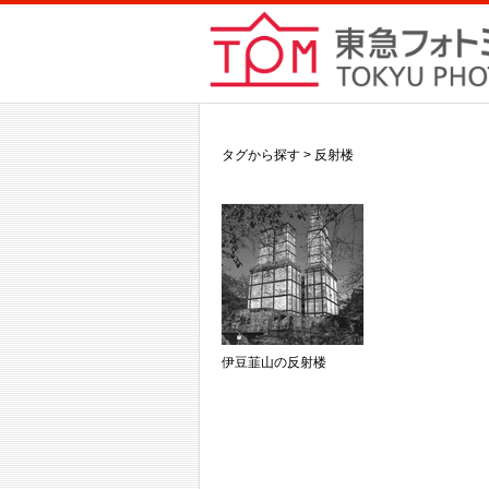
タグから探す > 反射楼
伊豆韮山の反射楼