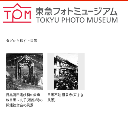
タグから探す > 目黒
目黒蒲田電鉄初の鉄道
目黒不動 瀧泉寺(豆まき
線目黒～丸子(沼部)間の
風景)
開通祝賀会の風景