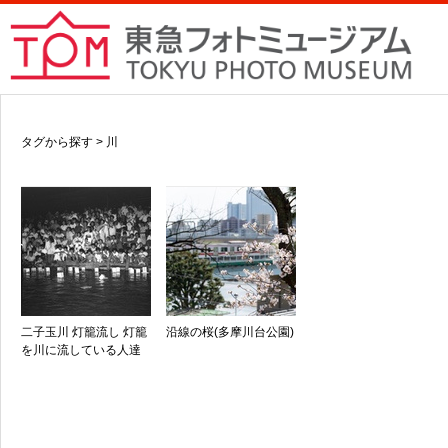
タグから探す > 川
二子玉川 灯籠流し 灯籠
沿線の桜(多摩川台公園)
を川に流している人達