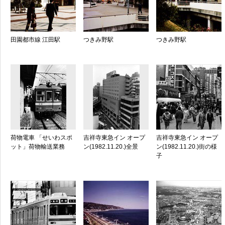
田園都市線 江田駅
つきみ野駅
つきみ野駅
荷物電車 「せいわスポ
吉祥寺東急イン オープ
吉祥寺東急イン オープ
ット」荷物輸送業務
ン(1982.11.20.)全景
ン(1982.11.20.)街の様
子