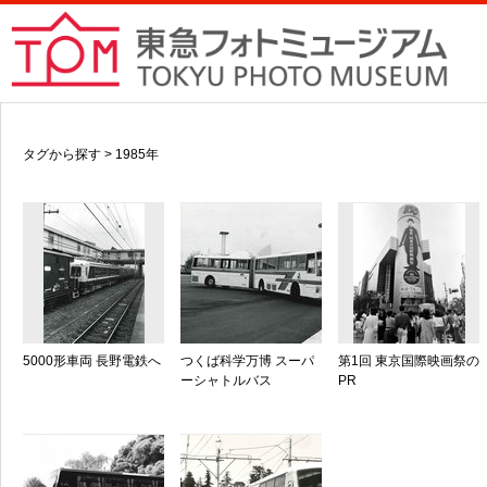
タグから探す > 1985年
5000形車両 長野電鉄へ
つくば科学万博 スーパ
第1回 東京国際映画祭の
ーシャトルバス
PR