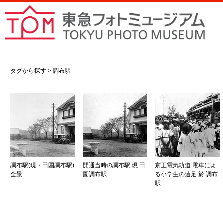
タグから探す > 調布駅
調布駅(現・田園調布駅)
開通当時の調布駅 現.田
京王電気軌道 電車によ
全景
園調布駅
る小学生の遠足 於.調布
駅