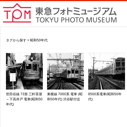
タグから探す > 昭和50年代
世田谷線 73形 三軒茶屋
東横線 7000系 電車 (昭
8500系電車(昭和50年
～下高井戸 電車(昭和50
和50年代) 渋谷駅付近
代)
年代)