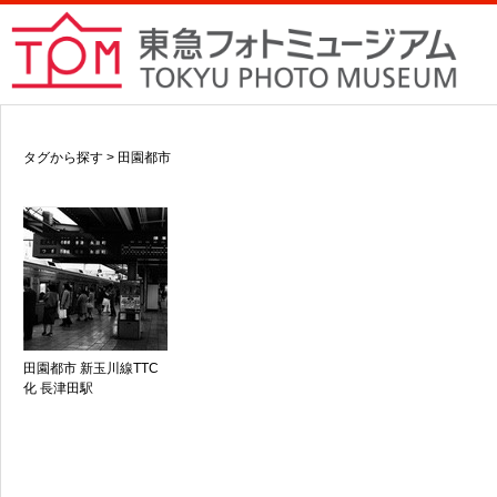
タグから探す > 田園都市
田園都市 新玉川線TTC
化 長津田駅