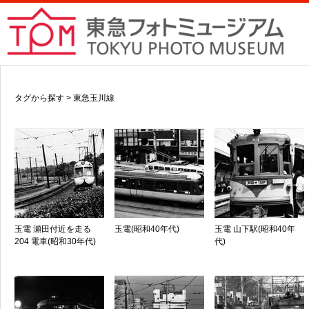
タグから探す > 東急玉川線
玉電 瀬田付近を走る
玉電(昭和40年代)
玉電 山下駅(昭和40年
204 電車(昭和30年代)
代)