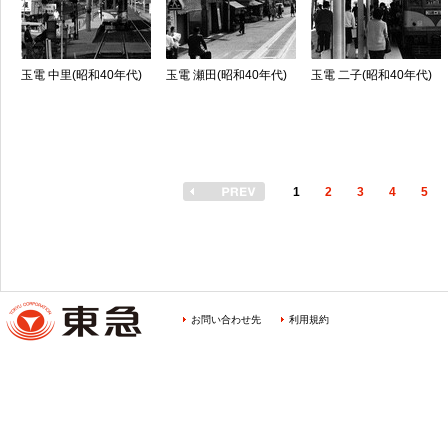
玉電 中里(昭和40年代)
玉電 瀬田(昭和40年代)
玉電 二子(昭和40年代)
1
2
3
4
5
お問い合わせ先
利用規約