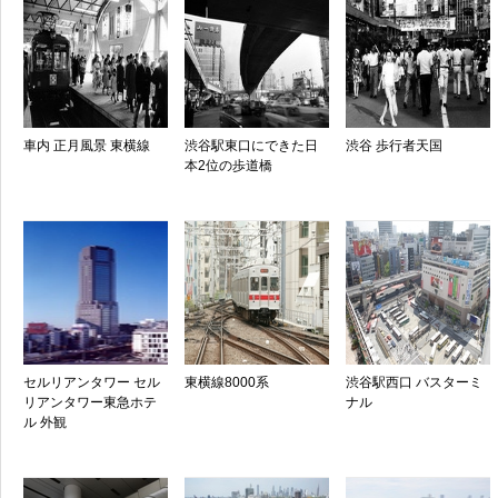
車内 正月風景 東横線
渋谷駅東口にできた日
渋谷 歩行者天国
本2位の歩道橋
セルリアンタワー セル
東横線8000系
渋谷駅西口 バスターミ
リアンタワー東急ホテ
ナル
ル 外観