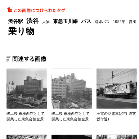
渋谷
渋谷駅
東急玉川線
バス
人物
路線バス
1952年
営団
乗り物
竣工後 東横西館として
竣工後 東横西館として
玉電の花電車(渋谷 道玄
開業した東急会館全景
開業した東急会館全景
坂付近)