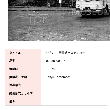
タイトル
北見バス 層雲峡バスセンター
品番
02088000997
撮影日
1967年
撮影者・管理
Tokyu Corporation
保存形式
提供形式とサイズ
備考