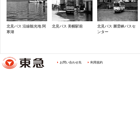
北見バス 沿線観光地 阿
北見バス 美幌駅前
北見バス 層雲峡バスセ
寒湖
ンター
お問い合わせ先
利用規約