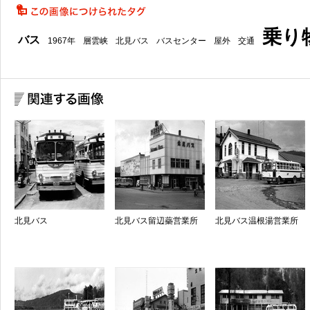
乗り
バス
1967年
層雲峡
北見バス
バスセンター
屋外
交通
北見バス
北見バス留辺蘂営業所
北見バス温根湯営業所