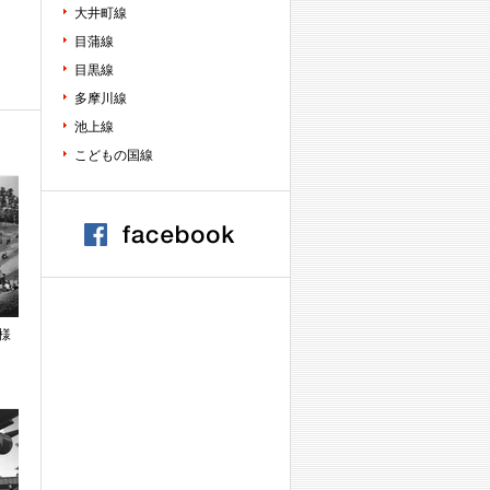
大井町線
目蒲線
目黒線
多摩川線
池上線
こどもの国線
様