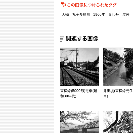
人物
丸子多摩川
1966年
渡し舟
屋外
東横線(5000形)電車(昭
井田堤(東横線元
和30年代)
車)