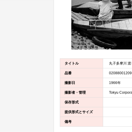
タイトル
丸子多摩川 渡
品番
02088001209
撮影日
1966年
撮影者・管理
Tokyu Corpora
保存形式
提供形式とサイズ
備考