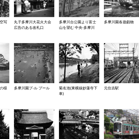
航空写
丸子多摩川大花火大会
多摩川台公園より富士
多摩川園各遊戯物
広告のある改札口
山を望む 中央-多摩川
園の様
多摩川園プ-ル プール
菊名池(東横線妙蓮寺下
元住吉駅
車)