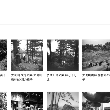
住吉下
大倉山 太尾公園(大倉山
多摩川台公園 林と下り
大倉山梅林 梅林内の
梅林)公園の様子
坂
子