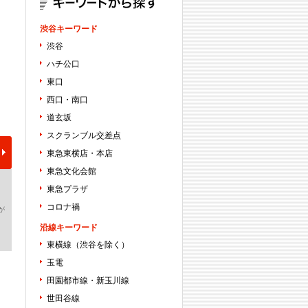
渋谷キーワード
渋谷
ハチ公口
東口
西口・南口
道玄坂
スクランブル交差点
東急東横店・本店
東急文化会館
東急プラザ
コロナ禍
が
沿線キーワード
東横線（渋谷を除く）
玉電
田園都市線・新玉川線
世田谷線