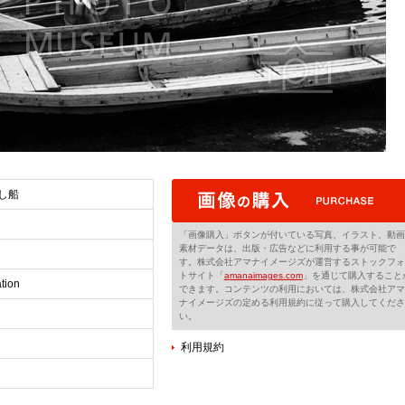
し船
「画像購入」ボタンが付いている写真、イラスト、動画
素材データは、出版・広告などに利用する事が可能で
す。株式会社アマナイメージズが運営するストックフォ
トサイト「
amanaimages.com
」を通じて購入すること
tion
できます。コンテンツの利用においては、株式会社アマ
ナイメージズの定める利用規約に従って購入してくださ
い。
利用規約