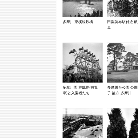
多摩川 東横線鉄橋
田園調布駅付近 
真
多摩川園 遊戯物(観覧
多摩川台公園 公
車)と入園者たち
子 後方-多摩川