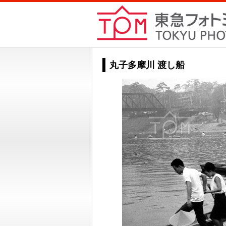
丸子多摩川 渡し船