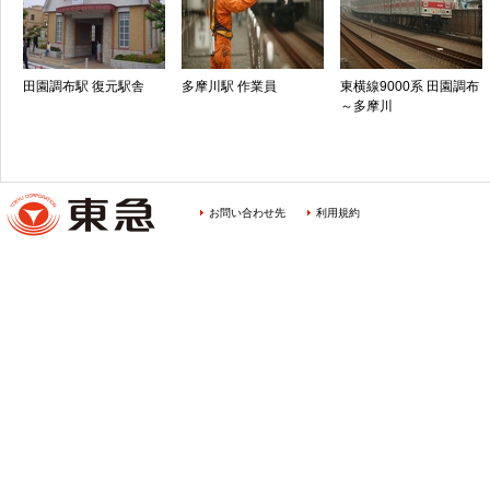
田園調布駅 復元駅舎
多摩川駅 作業員
東横線9000系 田園調布
～多摩川
お問い合わせ先
利用規約