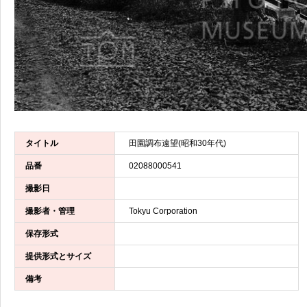
タイトル
田園調布遠望(昭和30年代)
品番
02088000541
撮影日
撮影者・管理
Tokyu Corporation
保存形式
提供形式とサイズ
備考