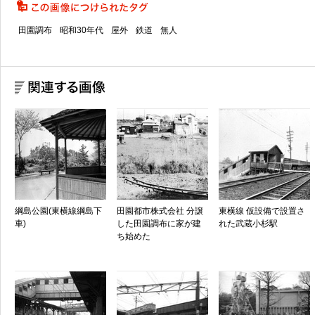
田園調布
昭和30年代
屋外
鉄道
無人
綱島公園(東横線綱島下
田園都市株式会社 分譲
東横線 仮設備で設置さ
車)
した田園調布に家が建
れた武蔵小杉駅
ち始めた