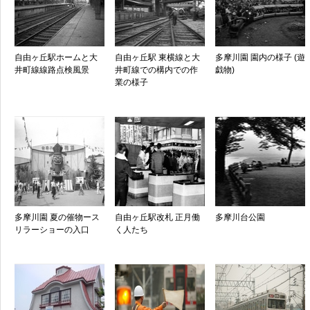
自由ヶ丘駅ホームと大
自由ヶ丘駅 東横線と大
多摩川園 園内の様子 (遊
井町線線路点検風景
井町線での構内での作
戯物)
業の様子
多摩川園 夏の催物ース
自由ヶ丘駅改札 正月働
多摩川台公園
リラーショーの入口
く人たち