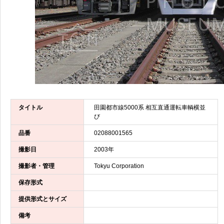
タイトル
田園都市線5000系 相互直通運転車輌横並
び
品番
02088001565
撮影日
2003年
撮影者・管理
Tokyu Corporation
保存形式
提供形式とサイズ
備考