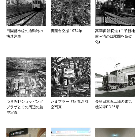
田園都市線の通勤時の
青葉台空撮 1974年
高津駅 踏切道 (二子新地
快速列車
前～溝の口駅間を高架
化)
つきみ野ショッピング
たまプラーザ駅周辺 航
長津田車両工場の電気
プラザとその周辺の航
空写真
機関車ED25形
空写真