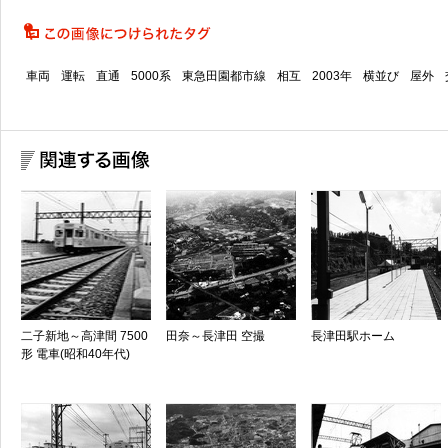
車両
運転
直通
5000系
東急田園都市線
相互
2003年
横並び
屋外
二子新地～高津間 7500
田奈～長津田 空撮
長津田駅ホーム
形 電車(昭和40年代)