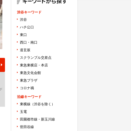
渋谷キーワード
渋谷
ハチ公口
東口
西口・南口
道玄坂
スクランブル交差点
東急東横店・本店
東急文化会館
東急プラザ
コロナ禍
が
沿線キーワード
東横線（渋谷を除く）
玉電
田園都市線・新玉川線
世田谷線