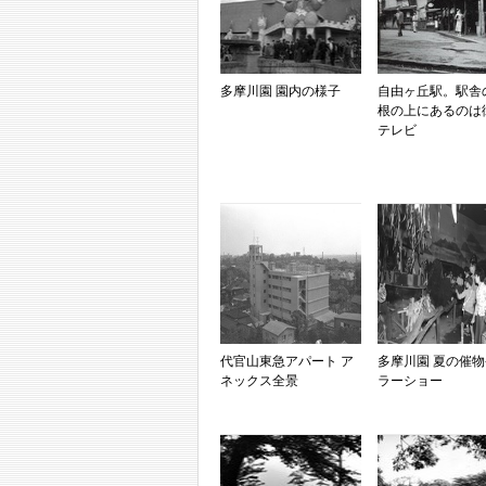
多摩川園 園内の様子
自由ヶ丘駅。駅舎
根の上にあるのは
テレビ
代官山東急アパート ア
多摩川園 夏の催物
ネックス全景
ラーショー