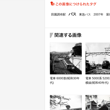
バス
田園調布駅
東急バス
2007年
屋
電車 6000形(昭和30年
電車 5000系 520
代)
横線(昭和40年代)