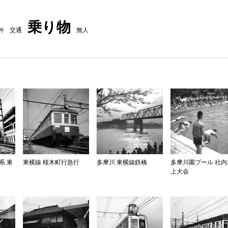
乗り物
外
交通
無人
0系 東
東横線 桜木町行急行
多摩川 東横線鉄橋
多摩川園プール 社内
上大会