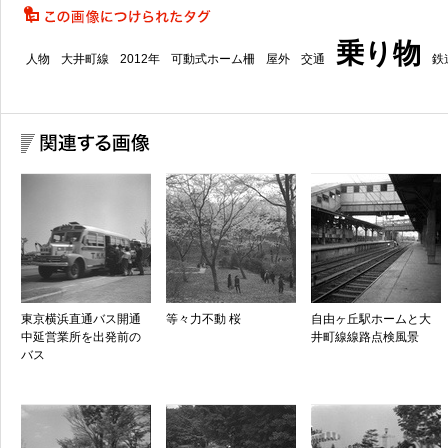
乗り物
人物
大井町線
2012年
可動式ホーム柵
屋外
交通
鉄
東京横浜直通バス開通
等々力不動 桜
自由ヶ丘駅ホームと大
中延営業所を出発前の
井町線線路点検風景
バス