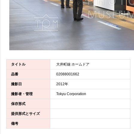
タイトル
大井町線 ホームドア
品番
02088001662
撮影日
2012年
撮影者・管理
Tokyu Corporation
保存形式
提供形式とサイズ
備考