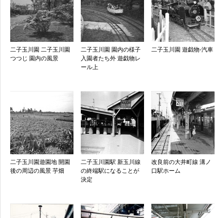
二子玉川園 二子玉川園
二子玉川園 園内の様子
二子玉川園 遊戯物-汽車
つつじ 園内の風景
入園者たち外 遊戯物レ
ール上
二子玉川園遊園地 開園
二子玉川園駅 新玉川線
改良前の大井町線 溝ノ
後の周辺の風景 芋畑
の終端駅になることが
口駅ホーム
決定