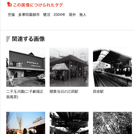
空撮
多摩田園都市
鷺沼
2004年
屋外
無人
二子玉川園(二子劇場正
開業当日の江田駅
田奈駅
面風景)