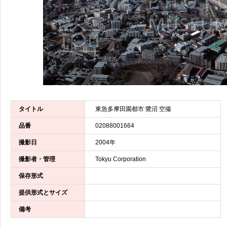
タイトル
東急多摩田園都市 鷺沼 空撮
品番
02088001664
撮影日
2004年
撮影者・管理
Tokyu Corporation
保存形式
提供形式とサイズ
備考