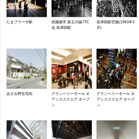
たまプラーザ駅
田園都市 新玉川線TTC
長津田駅空撮(1983年3
化 長津田駅
月)
あざみ野住宅街
グランベリーモール オ
グランベリーモール オ
アシススクエア オープ
アシススクエア オープ
ン
ン