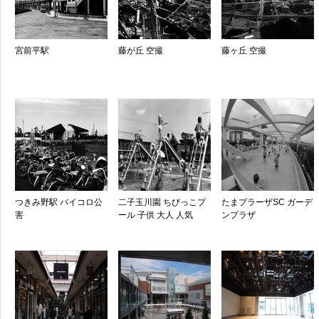
宮前平駅
藤が丘 空撮
藤ヶ丘 空撮
つきみ野駅 バイコロ公
二子玉川園 ちびっこプ
たまプラーザSC ガーデ
害
ール 子供 大人 人気
ンプラザ