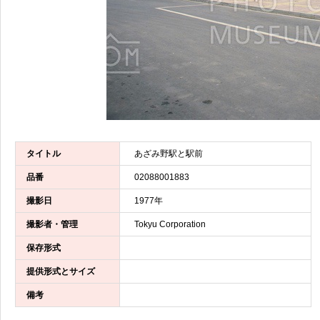
タイトル
あざみ野駅と駅前
品番
02088001883
撮影日
1977年
撮影者・管理
Tokyu Corporation
保存形式
提供形式とサイズ
備考