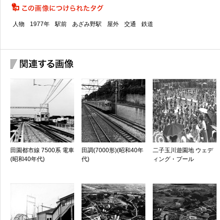
人物
1977年
駅前
あざみ野駅
屋外
交通
鉄道
田園都市線 7500系 電車
田調(7000形)(昭和40年
二子玉川遊園地 ウェデ
(昭和40年代)
代)
ィング・プール